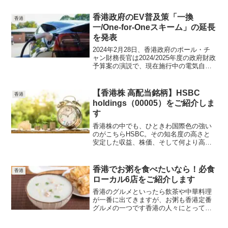
り、香港ローカルは少ないし、アジアな
ヘルパーさんがドンチャン騒ぐこと...
香港政府のEV普及策「一換
香港
一/One-for-Oneスキーム」の延長
を発表
2024年2月28日、香港政府のポール・チ
ャン財務長官は2024/2025年度の政府財政
予算案の演説で、現在施行中の電気自動
車（EV）普及の政策「一換一/One-for-
One Replacement）スキーム」の延長を
発表しました。今回はその発信内容につ
【香港株 高配当銘柄】HSBC
香港
いて、従来のスキームと比較しながらご
holdings（00005）をご紹介しま
紹介します
す
香港株の中でも、ひときわ国際色の強い
のがこちらHSBC。その知名度の高さと
安定した収益、株価、そして何より高い
配当利回りで個人投資家さんの注目を集
めてきました。今回はそんなHSBCにつ
いて、会社の詳細やファンダメンタルを
香港でお粥を食べたいなら！必食
香港
振り返りつつ、今後の展望について一緒
ローカル6店をご紹介します
に考えてみたいと思います
香港のグルメといったら飲茶や中華料理
が一番に出てきますが、お粥も香港定番
グルメの一つです香港の人々にとってお
粥は欠かせない主食の一つ日本のお粥と
違い、スープに味があり、具材の種類も