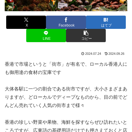
X
Facebook
はてブ
LINE
コピー
2024.07.24
2024.09.26
香港で市場というと「街市」が有名で、ローカル香港人に
も御用達の食材の宝庫です
大体各駅に一つの割合である街市ですが、大小さまざまあ
りますが、どローカルでディープなものから、目の前でど
んどん売れていく人気の街市まで様々
香港の珍しい野菜や果物、海鮮を探すならぜひ訪れたいと
ころですが、広東語の基礎用語だけでも押さえておくと店