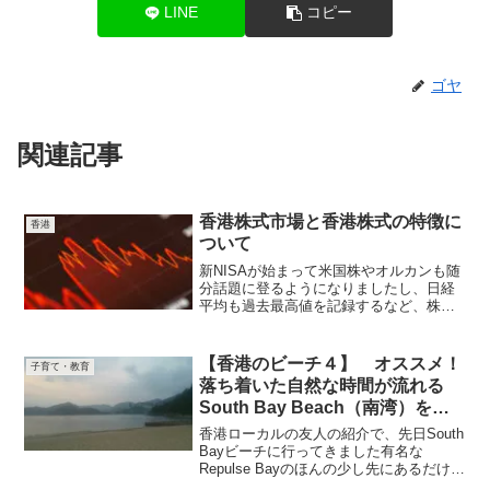
LINE
コピー
ゴヤ
関連記事
香港株式市場と香港株式の特徴に
香港
ついて
新NISAが始まって米国株やオルカンも随
分話題に登るようになりましたし、日経
平均も過去最高値を記録するなど、株式
投資の話題が増えましたその中でやや影
を潜めているのが香港株です数年前まで
は中国市場の勢いをそのままに急成長し
【香港のビーチ４】 オススメ！
子育て・教育
た株も見られましたが...
落ち着いた自然な時間が流れる
South Bay Beach（南湾）をご
紹介
香港ローカルの友人の紹介で、先日South
Bayビーチに行ってきました有名な
Repulse Bayのほんの少し先にあるだけで
すが、観光地化したRepulse Bayと異な