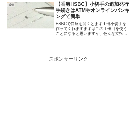
豊富ですのでぜひ挑戦していただきたい
【香港HSBC】小切手の追加発行
香港
ですこの記事では、私が友...
手続きはATMやオンラインバンキ
ングで簡単
HSBCで口座を開くとまず１冊小切手を
作ってくれますまずはこの１冊目を使う
ことになると思いますが、色んな支払い
に充てていると案外すぐになくなってし
まいます私も先日ちょうどなくなってし
まい追加発行をしましたが、HPで確認し
ても案外と追加発行の...
スポンサーリンク