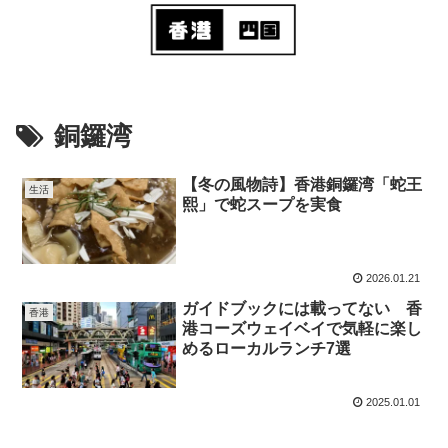
銅鑼湾
【冬の風物詩】香港銅鑼湾「蛇王
生活
熙」で蛇スープを実食
2026.01.21
ガイドブックには載ってない 香
香港
港コーズウェイベイで気軽に楽し
めるローカルランチ7選
2025.01.01