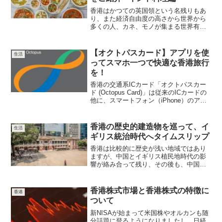
香港はかつての英国領という名残りもあ
り、また経済自由度の高さから世界から
多くの人、カネ、モノが集まる世界有数
の国際都市です香港ローカルのほか、本
土からの中国人、欧米人、アジア諸国出
身のヘルパーさんたち、韓国人やインド
【オクトパスカード】アプリを使
生活
人、遠くは南米や中東から...
ってスマホ一つで快適な香港旅行
を！
香港の交通系ICカード「オクトパスカー
ド (Octopus Card)」は従来のICカードの
他に、スマートフォン（iPhone）のアプ
リで使えるようになりました。ここでは
主に旅行者向けにiPhoneでの設定方法か
ら使用方法までわかりやすく説明しま
香港の歴史的建造物を巡って、イ
生活
す。以下の手順に従って、スマホ版オク
ギリス統治時代へタイムスリップ
トパスカードを始めましょう
香港は比較的に歴史が浅い地域ではあり
ますが、中国とイギリス植民地時代の影
響が絡み合って残り、その後も、中国返
還後も50年間、１国２制度が50年保証さ
れた特別な地域であるため、本土とも文
化的に大きく異なります今回の記事で
香港株式市場と香港株式の特徴に
香港
は、そのような香港の中...
ついて
新NISAが始まって米国株やオルカンも随
分話題に登るようになりましたし、日経