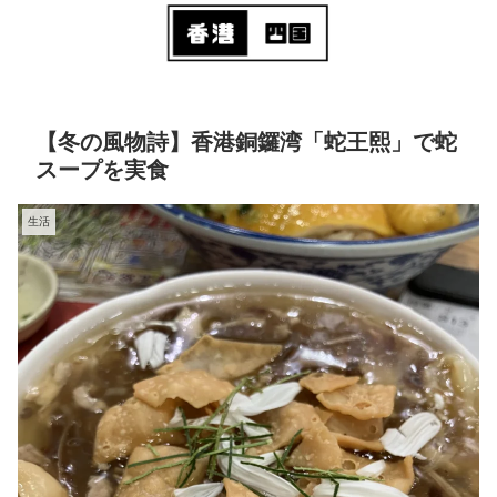
【冬の風物詩】香港銅鑼湾「蛇王熙」で蛇
スープを実食
生活