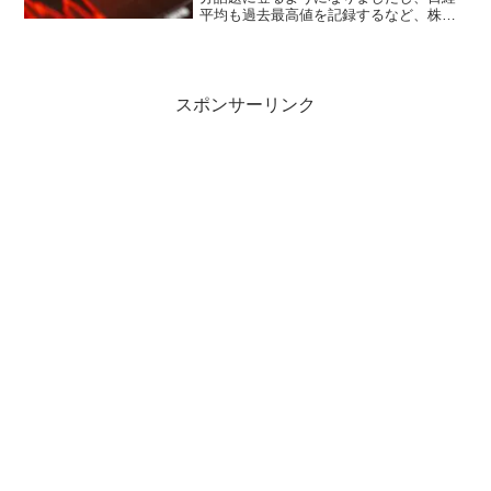
平均も過去最高値を記録するなど、株式
投資の話題が増えましたその中でやや影
を潜めているのが香港株です数年前まで
は中国市場の勢いをそのままに急成長し
た株も見られましたが...
スポンサーリンク