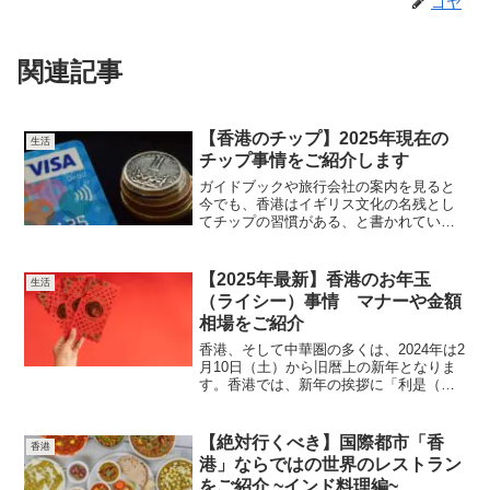
ゴヤ
関連記事
【香港のチップ】2025年現在の
生活
チップ事情をご紹介します
ガイドブックや旅行会社の案内を見ると
今でも、香港はイギリス文化の名残とし
てチップの習慣がある、と書かれている
ものが多くみられますが、実際にはそん
なことはありません. この記事では、香港
旅行や駐在前にチップを渡すのかどうな
【2025年最新】香港のお年玉
生活
のかを知りたい方に必要な情報を香港在
（ライシー）事情 マナーや金額
住者の私が2024年現在の状況を生活の実
相場をご紹介
体験をもとにお伝えします
香港、そして中華圏の多くは、2024年は2
月10日（土）から旧暦上の新年となりま
す。香港では、新年の挨拶に「利是（ラ
イシー）」と呼ばれる、日本で言うとこ
ろのいわゆる「お年玉」を配ります。日
本のお年玉とは少し違う面がありますの
【絶対行くべき】国際都市「香
香港
でいざその場になると困らないよう、準
港」ならではの世界のレストラン
備から相場、渡し方までまとめています
をご紹介 ~インド料理編~