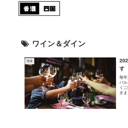
ワイン＆ダイン
20
香港
す
毎年
バル
くご
きまし