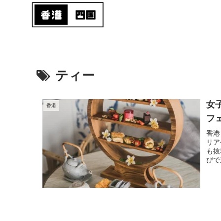
ティー
女
香港
フ
香港
リア
も抜
びで