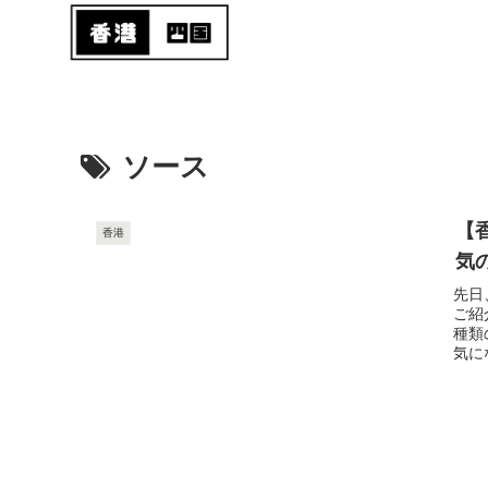
ソース
【
香港
気
先日
ご紹
種類
気に