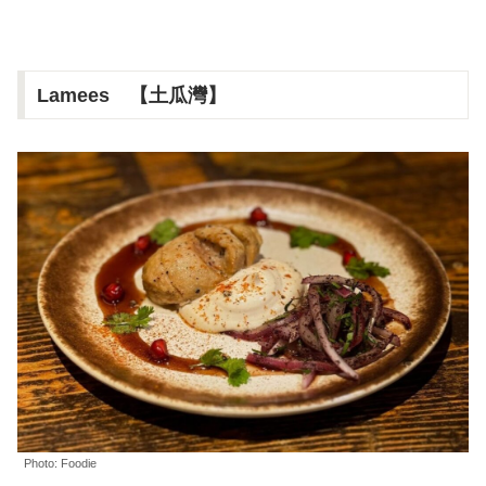
Lamees 【土瓜灣】
Photo: Foodie