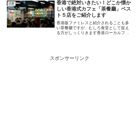
ポットに集まりその混雑もなかなかのも
香港で絶対いきたい！どこか懐か
読書
のがあります事情を知らず...
しい香港式カフェ「茶餐廳」ベス
ト５店をご紹介します
香港版ファミレスと紹介されることも多
い茶餐廳ですが、むしろ食堂として捉え
る方がしっくりきます香港ローカルフー
ドを楽しみたいなら、飲茶ではなくむし
ろ茶餐廳の定番メニュを味わわずには語
れませんこの記事では、そんな茶餐廳に
ついての説明から、おすす...
スポンサーリンク