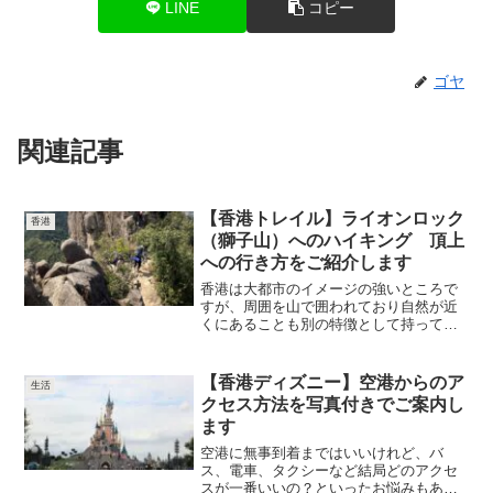
LINE
コピー
ゴヤ
関連記事
【香港トレイル】ライオンロック
香港
（獅子山）へのハイキング 頂上
への行き方をご紹介します
香港は大都市のイメージの強いところで
すが、周囲を山で囲われており自然が近
くにあることも別の特徴として持ってい
ますなかでもライオンロックは、香港島
側のドラゴンズバックと並んで２大香港
ハイキングコースとも言える場所で、香
【香港ディズニー】空港からのア
生活
港駐在でアウトドアに興味...
クセス方法を写真付きでご案内し
ます
空港に無事到着まではいいけれど、バ
ス、電車、タクシーなど結局どのアクセ
スが一番いいの？といったお悩みもある