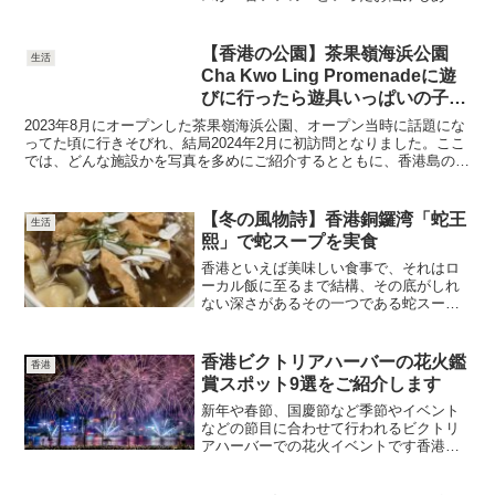
と思います。こちらの記事を読んで頂け
れば、香港国際空港から、香港ディズニ
ーランドへの移動手段をご紹介します
【香港の公園】茶果嶺海浜公園
生活
Cha Kwo Ling Promenadeに遊
びに行ったら遊具いっぱいの子供
の楽園だった
2023年8月にオープンした茶果嶺海浜公園、オープン当時に話題にな
ってた頃に行きそびれ、結局2024年2月に初訪問となりました。ここ
では、どんな施設かを写真を多めにご紹介するとともに、香港島の西
湾河（サイワンホー）からの行き方をご説明します。お出かけ前の事
前にチェックされるのにお役に立てば嬉しいです
【冬の風物詩】香港銅鑼湾「蛇王
生活
熙」で蛇スープを実食
香港といえば美味しい食事で、それはロ
ーカル飯に至るまで結構、その底がしれ
ない深さがあるその一つである蛇スープ
は100年以上も昔から庶民の冬の風物詩と
して親しまれてきた先日、香港の短い冬
ながら相当に冷え込む日があったので、
香港ビクトリアハーバーの花火鑑
香港
香港人の友人に「蛇ス...
賞スポット9選をご紹介します
新年や春節、国慶節など季節やイベント
などの節目に合わせて行われるビクトリ
アハーバーでの花火イベントです香港内
でも随一の注目度のあるイベントですの
で、ローカルも観光客も綺麗に見えるス