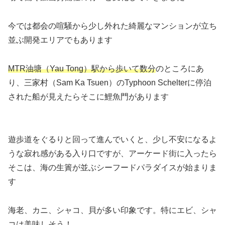
今では都会の喧騒から少し外れた綺麗なマンションが立ち
並ぶ開発エリアでもあります
MTR油塘（Yau Tong）駅から歩いて数分
のところにあ
り、三家村（Sam Ka Tsuen）のTyphoon Schelterに停泊
された船が見えたらそこに鯉魚門があります
遊歩道をぐるりと回って進んでいくと、少し不安になるよ
うな寂れ感がある入り口ですが、アーケード街に入ったら
そこは、海の生簀が並ぶシーフードパラダイスが始まりま
す
海老、カニ、シャコ、貝が多い印象です。特にエビ、シャ
コは美味しそう！