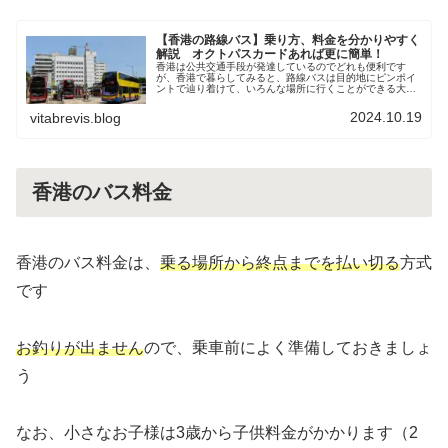
【香港の路線バス】乗り方、料金を分かりやすく
解説 オクトパスカードあれば更に簡単！
香港は公共交通手段が発達しているのでどれも便利です
が、香港で暮らしてみると、路線バスは目的地にピンポイ
ントで辿り着けて、いろんな場所に行くことができる大変
便利な移動手段です当然、旅行・観光の方も、バスを使え
るようになると行き先やスケジュール...
2024.10.19
vitabrevis.blog
香港のバス料金
香港のバス料金は、
乗る場所から終点までを払い切る
方式
です
お釣りが出ません
ので、乗車前によく準備しておきましょ
う
なお、小さなお子様は3歳から子供料金がかかります（2