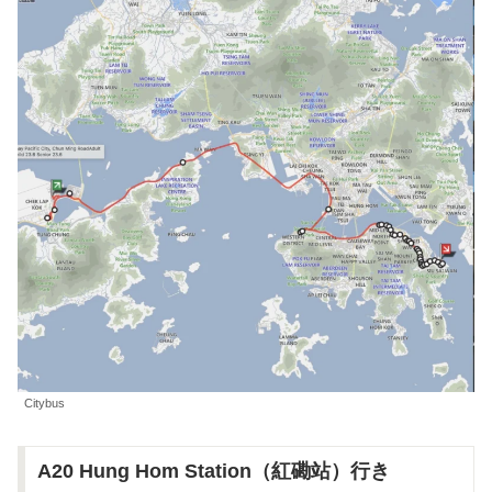
Citybus
A20 Hung Hom Station（紅磡站）行き