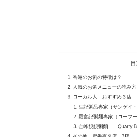
目
香港のお粥の特徴は？
人気のお粥メニューの読み方
ローカル人 おすすめ３店
生記粥品專家（サンゲイ
羅富記粥麺專家（ローフーゲイ
金峰靚靚粥麵 Quarry B
その他 定番有名店 3店