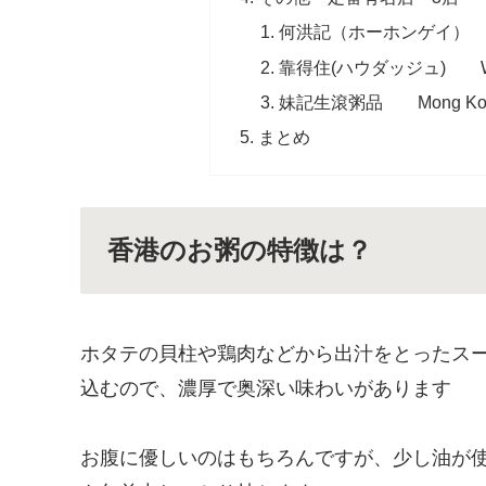
何洪記（ホーホンゲイ） Ca
靠得住(ハウダッジュ) Wa
妹記生滾粥品 Mong Ko
まとめ
香港のお粥の特徴は？
ホタテの貝柱や鶏肉などから出汁をとったス
込むので、濃厚で奥深い味わいがあります
お腹に優しいのはもちろんですが、少し油が