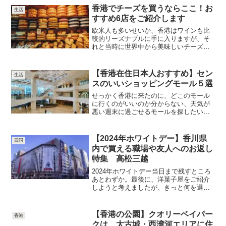
香港でチーズを買うならここ！お
生活
すすめ6店をご紹介します
欧米人も多いせいか、香港はワインも比
較的リーズナブルに手に入りますが、そ
れと当時に世界中から美味しいチーズが
集まってきます欧米系のスーパーや、高
級スーパーには、チーズコーナーが設置
されており、そこでも幅広いラインアッ
【香港在住日本人おすすめ】セン
生活
プから好みのチーズを探す...
スのいいショッピングモール５選
せっかく香港に来たのに、どこのモール
に行くのがいいのか分からない、天気が
悪い週末に過ごせるモールを探したい、
そんなお悩みのご参考になればと思い、
香港在住の私が、これまで行った数々の
モールの中でおすすめできるモールをご
【2024年ホワイトデー】香川県
四国
紹介します
内で買える職場や友人へのお返し
特集 高松三越
2024年ホワイトデー当日まで残すところ
あとわずか。最後に、洋菓子屋をご紹介
しようと考えましたが、きっと何を選ん
でいいのか正直わかりません、そんなお
悩みを抱えた方に、1店舗のおすすめ洋菓
子店を紹介し、行ってみたけどちょっと
【香港の公園】クオリーベイパー
香港
違う、となるのは申し訳ないので最後は
クは、太古城・西湾河エリアに住