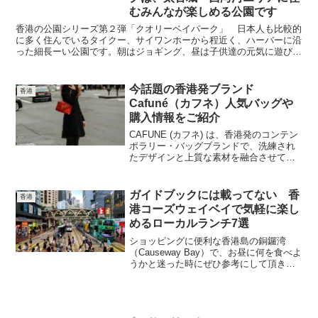
高松三越をご案内します
むみんなが楽しめる公園です
香港の公園シリーズ第２弾「クオリーベイパーク」 日本人も比較的
に多く住んでいるタイクー、サイワンホーから程近く、ハーバーに沿
った細長ーい公園です。朝はジョギング、昼は子供達の元気に遊び、
夜は夜景が綺麗とあって、この辺りに住む全員が気軽に楽しめる公園
です。都会の喧騒から解放されてゆっくりとした気分なれる、そんな
公園をご紹介します
今話題の香港発ブランド
香港
Cafuné（カフネ）人気バッグや
購入情報をご紹介
CAFUNE (カフネ) は、香港発のコンテン
ポラリー・バッグブランドで、洗練され
たデザインと上質な素材を融合させてい
ます。バケットバッグやクラッチ、ミニ
チェーンバッグなどミニマルなデザイン
で人気上昇中！ さっそく、CAFUNEの
ガイドブックには載ってない 香
香港
ブランドコンセプトや商品特性、店舗情
港コーズウェイベイで気軽に楽し
報をご紹介しましょう
めるローカルランチ7選
ショッピングに便利な香港島の銅鑼湾
（Causeway Bay）で、お昼に何を食べよ
うかと迷った時にぜひ参考にして頂きた
い美味しいランチを提供する店をリスト
アップしましたちょっとした名店からド
ローカルの店が所狭しと軒を並べる銅鑼
湾は、どこのお...